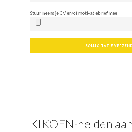
Stuur ineens je CV en/of motivatiebrief mee
Extra
SOLLICITATIE VERZEN
informatie
(niet
invullen):
KIKOEN-helden aan