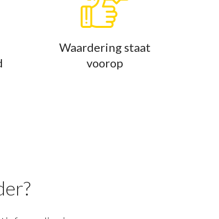
Waardering staat
d
voorop
der?