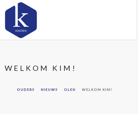
OVER KIKOEN
ONZE VESTIGINGEN
WELKOM KIM!
VACATURES
NIEUWS
CONTACT
OUDERS
NIEUWS
OLEN
WELKOM KIM!
FAQ
DOORZOEK DE WEBSITE
OUDERS