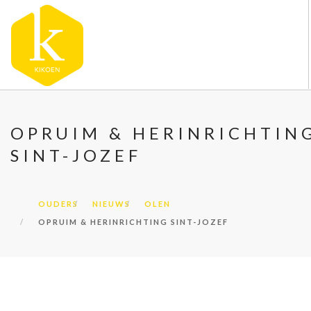
OVER KIKOEN
OPRUIM & HERINRICHTIN
ONZE VESTIGINGEN
SINT-JOZEF
VACATURES
NIEUWS
CONTACT
OUDERS
NIEUWS
OLEN
OPRUIM & HERINRICHTING SINT-JOZEF
FAQ
DOORZOEK DE WEBSITE
OUDERS