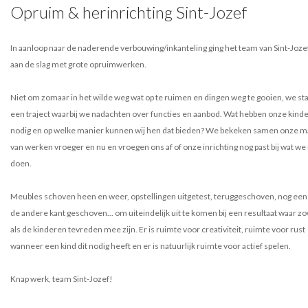
Opruim & herinrichting Sint-Jozef
In aanloop naar de naderende verbouwing/inkanteling ging het team van Sint-Jozef
aan de slag met grote opruimwerken.
Niet om zomaar in het wilde weg wat op te ruimen en dingen weg te gooien, we st
een traject waarbij we nadachten over functies en aanbod. Wat hebben onze kind
nodig en op welke manier kunnen wij hen dat bieden? We bekeken samen onze m
van werken vroeger en nu en vroegen ons af of onze inrichting nog past bij wat we
doen.
Meubles schoven heen en weer, opstellingen uitgetest, teruggeschoven, nog een
de andere kant geschoven... om uiteindelijk uit te komen bij een resultaat waar zo
als de kinderen tevreden mee zijn. Er is ruimte voor creativiteit, ruimte voor rust
wanneer een kind dit nodig heeft en er is natuurlijk ruimte voor actief spelen.
Knap werk, team Sint-Jozef!