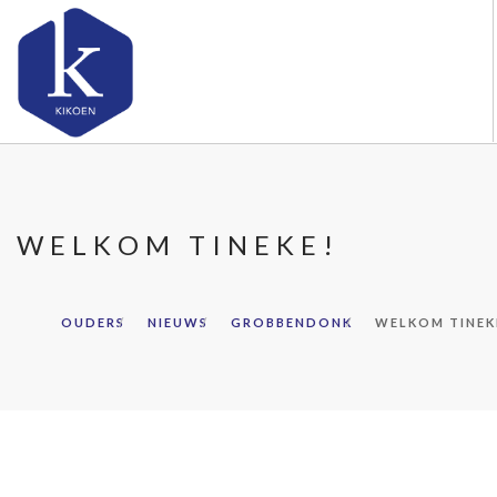
OVER KIKOEN
ONZE VESTIGINGEN
WELKOM TINEKE!
VACATURES
NIEUWS
CONTACT
OUDERS
NIEUWS
GROBBENDONK
WELKOM TINEK
FAQ
DOORZOEK DE WEBSITE
OUDERS