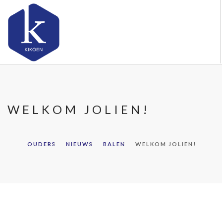
OVER KIKOEN
ONZE VESTIGINGEN
WELKOM JOLIEN!
VACATURES
NIEUWS
CONTACT
OUDERS
NIEUWS
BALEN
WELKOM JOLIEN!
FAQ
DOORZOEK DE WEBSITE
OUDERS