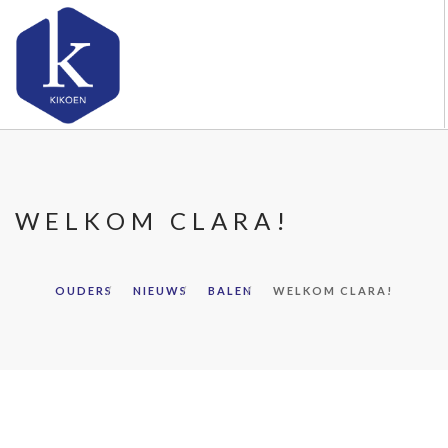
OVER KIKOEN
ONZE VESTIGINGEN
WELKOM CLARA!
VACATURES
NIEUWS
CONTACT
OUDERS
NIEUWS
BALEN
WELKOM CLARA!
FAQ
DOORZOEK DE WEBSITE
OUDERS