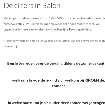
De cijfers in Balen
Met enige trots delen we mee dat in Balen
84%
van de ouders
tevreden
is over d
zomervakantie 2025. Enkele pluimen die we op onze hoed mogen steken: we
organiseerden
leuke activiteiten
& we hebben
fijne, lieve begeleiders
.
Hieronder vind je drie grafieken waarop de resultaten van onze tevredenheidse
te lezen zijn:
Ben je tevreden over de opvang tijdens de zomervakant
In welke mate voelde je kind zich welkom bij KIKOEN de
zomer?
In welke mate kon je als ouder deze zomer met je vrage