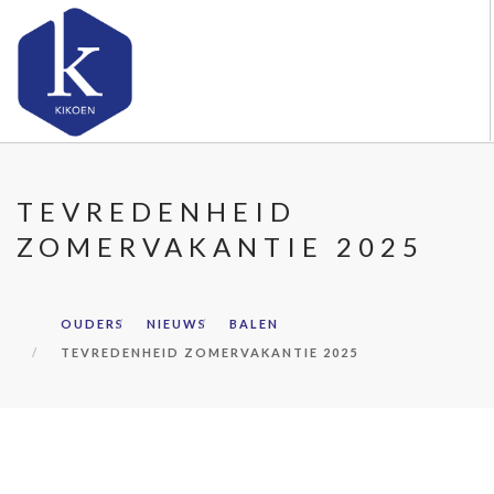
OVER KIKOEN
TEVREDENHEID
ONZE VESTIGINGEN
ZOMERVAKANTIE 2025
VACATURES
NIEUWS
CONTACT
OUDERS
NIEUWS
BALEN
TEVREDENHEID ZOMERVAKANTIE 2025
FAQ
DOORZOEK DE WEBSITE
OUDERS