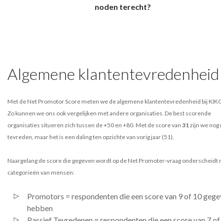
noden terecht?
Algemene klantentevredenheid
Met de Net Promotor Score meten we de algemene klantentevredenheid bij KIK
Zo kunnen we ons ook vergelijken met andere organisaties. De best scorende
organisaties situeren zich tussen de +50 en +80. Met de score van
31
zijn we nog 
tevreden, maar het is een daling ten opzichte van vorig jaar (51).
Naargelang de score die gegeven wordt op de Net Promoter-vraag onderscheidt
categorieën van mensen:
Promotors = respondenten die een score van 9 of 10 geg
hebben
Passief Tevredenen = respondenten die een score van 7 of