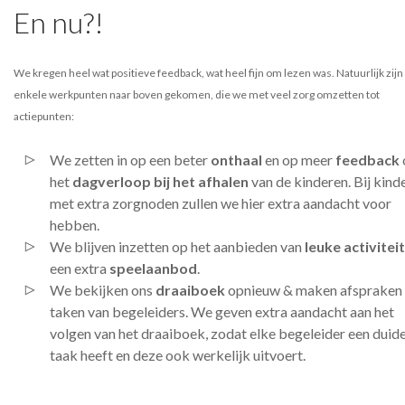
En nu?!
We kregen heel wat positieve feedback, wat heel fijn om lezen was. Natuurlijk zijn
enkele werkpunten naar boven gekomen, die we met veel zorg omzetten tot
actiepunten:
We zetten in op een beter
onthaal
en op meer
feedback
het
dagverloop bij het afhalen
van de kinderen. Bij kind
met extra zorgnoden zullen we hier extra aandacht voor
hebben.
We blijven inzetten op het aanbieden van
leuke activitei
een extra
speelaanbod
.
We bekijken ons
draaiboek
opnieuw & maken afspraken
taken van begeleiders. We geven extra aandacht aan het
volgen van het draaiboek, zodat elke begeleider een duide
taak heeft en deze ook werkelijk uitvoert.