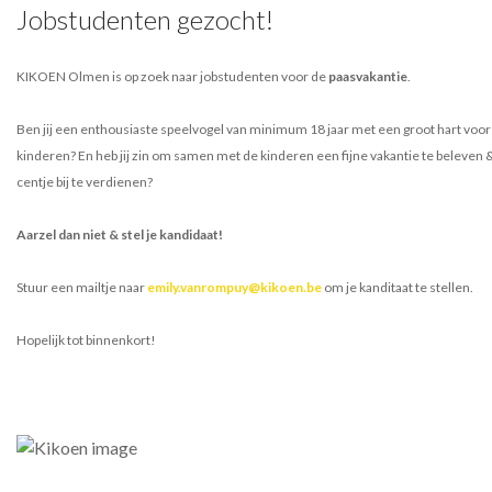
Jobstudenten gezocht!
KIKOEN Olmen is op zoek naar jobstudenten voor de
paasvakantie
.
Ben jij een enthousiaste speelvogel van minimum 18 jaar met een groot hart voor
kinderen? En heb jij zin om samen met de kinderen een fijne vakantie te beleven 
centje bij te verdienen?
Aarzel dan niet & stel je kandidaat!
Stuur een mailtje naar
emily.vanrompuy@kikoen.be
om je kanditaat te stellen.
Hopelijk tot binnenkort!