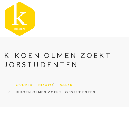
OVER KIKOEN
KIKOEN OLMEN ZOEKT
ONZE VESTIGINGEN
JOBSTUDENTEN
VACATURES
NIEUWS
CONTACT
OUDERS
NIEUWS
BALEN
KIKOEN OLMEN ZOEKT JOBSTUDENTEN
FAQ
DOORZOEK DE WEBSITE
OUDERS