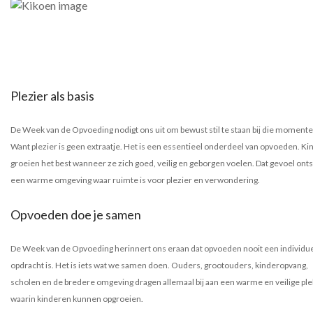
Plezier als basis
De Week van de Opvoeding nodigt ons uit om bewust stil te staan bij die momente
Want plezier is geen extraatje. Het is een essentieel onderdeel van opvoeden. K
groeien het best wanneer ze zich goed, veilig en geborgen voelen. Dat gevoel onts
een warme omgeving waar ruimte is voor plezier en verwondering.
Opvoeden doe je samen
De Week van de Opvoeding herinnert ons eraan dat opvoeden nooit een individu
opdracht is. Het is iets wat we samen doen. Ouders, grootouders, kinderopvang,
scholen en de bredere omgeving dragen allemaal bij aan een warme en veilige ple
waarin kinderen kunnen opgroeien.