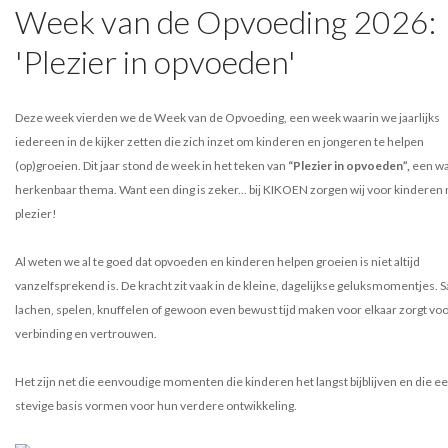
Week van de Opvoeding 2026:
'Plezier in opvoeden'
Deze week vierden we de Week van de Opvoeding, een week waarin we jaarlijks
iedereen in de kijker zetten die zich inzet om kinderen en jongeren te helpen
(op)groeien. Dit jaar stond de week in het teken van
“Plezier in opvoeden”,
een w
herkenbaar thema. Want een ding is zeker... bij KIKOEN zorgen wij voor kinderen
plezier!
Al weten we al te goed dat opvoeden en kinderen helpen groeien is niet altijd
vanzelfsprekend is. De kracht zit vaak in de kleine, dagelijkse geluksmomentjes.
lachen, spelen, knuffelen of gewoon even bewust tijd maken voor elkaar zorgt vo
verbinding en vertrouwen.
Het zijn net die eenvoudige momenten die kinderen het langst bijblijven en die e
stevige basis vormen voor hun verdere ontwikkeling.