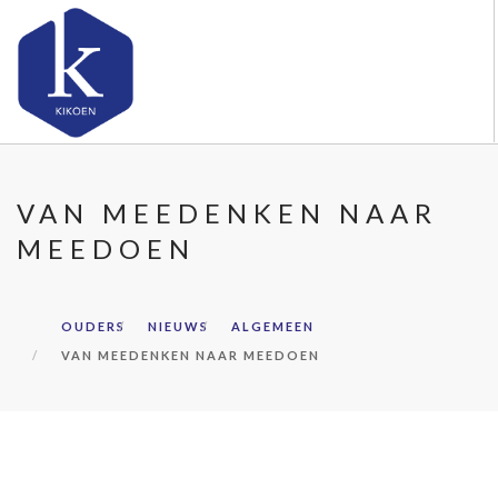
OVER KIKOEN
VAN MEEDENKEN NAAR
ONZE VESTIGINGEN
MEEDOEN
VACATURES
NIEUWS
CONTACT
OUDERS
NIEUWS
ALGEMEEN
VAN MEEDENKEN NAAR MEEDOEN
FAQ
DOORZOEK DE WEBSITE
OUDERS