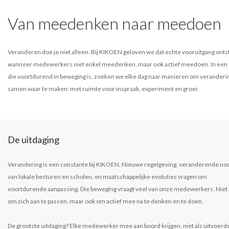
Van meedenken naar meedoen
Veranderen doe je niet alleen. Bij KIKOEN geloven we dat echte vooruitgang onts
wanneer medewerkers niet enkel meedenken, maar ook actief meedoen. In een 
die voortdurend in beweging is, zoeken we elke dag naar manieren om veranderi
samen waar te maken: met ruimte voor inspraak, experiment en groei.
De uitdaging
Verandering is een constante bij KIKOEN. Nieuwe regelgeving, veranderende no
van lokale besturen en scholen, en maatschappelijke evoluties vragen om
voortdurende aanpassing. Die beweging vraagt veel van onze medewerkers. Niet 
om zich aan te passen, maar ook om actief mee na te denken en te doen.
De grootste uitdaging? Elke medewerker mee aan boord krijgen, niet als uitvoerde