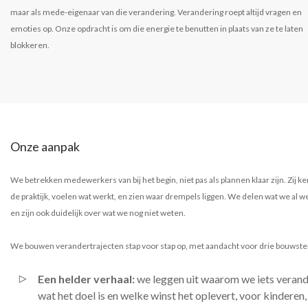
maar als mede-eigenaar van die verandering. Verandering roept altijd vragen en
emoties op. Onze opdracht is om die energie te benutten in plaats van ze te laten
blokkeren.
Onze aanpak
We betrekken medewerkers van bij het begin, niet pas als plannen klaar zijn. Zij k
de praktijk, voelen wat werkt, en zien waar drempels liggen. We delen wat we al w
en zijn ook duidelijk over wat we nog niet weten.
We bouwen verandertrajecten stap voor stap op, met aandacht voor drie bouwst
Een helder verhaal:
we leggen uit waarom we iets verand
wat het doel is en welke winst het oplevert, voor kinderen,