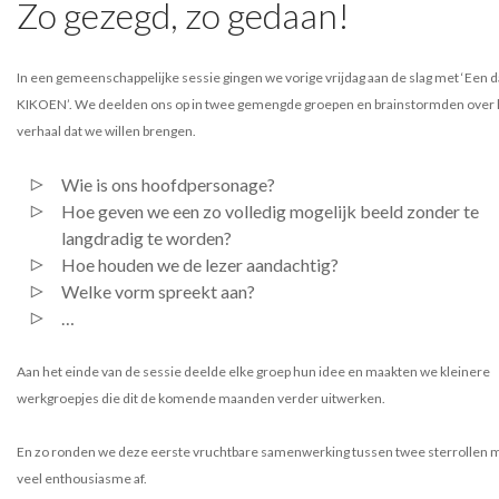
Zo gezegd, zo gedaan!
In een gemeenschappelijke sessie gingen we vorige vrijdag aan de slag met ‘Een da
KIKOEN’. We deelden ons op in twee gemengde groepen en brainstormden over 
verhaal dat we willen brengen.
Wie is ons hoofdpersonage?
Hoe geven we een zo volledig mogelijk beeld zonder te
langdradig te worden?
Hoe houden we de lezer aandachtig?
Welke vorm spreekt aan?
…
Aan het einde van de sessie deelde elke groep hun idee en maakten we kleinere
werkgroepjes die dit de komende maanden verder uitwerken.
En zo ronden we deze eerste vruchtbare samenwerking tussen twee sterrollen 
veel enthousiasme af.