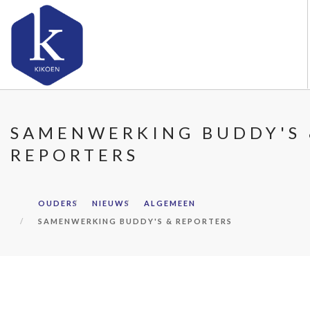
OVER KIKOEN
SAMENWERKING BUDDY'S
ONZE VESTIGINGEN
REPORTERS
VACATURES
NIEUWS
CONTACT
OUDERS
NIEUWS
ALGEMEEN
SAMENWERKING BUDDY'S & REPORTERS
FAQ
DOORZOEK DE WEBSITE
OUDERS