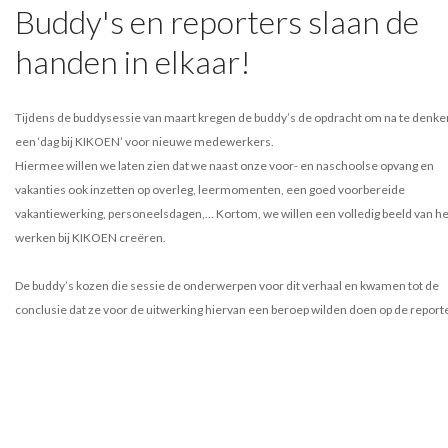
Buddy's en reporters slaan de
handen in elkaar!
Tijdens de buddysessie van maart kregen de buddy’s de opdracht om na te denke
een ‘dag bij KIKOEN’ voor nieuwe medewerkers.
Hiermee willen we laten zien dat we naast onze voor- en naschoolse opvang en
vakanties ook inzetten op overleg, leermomenten, een goed voorbereide
vakantiewerking, personeelsdagen,… Kortom, we willen een volledig beeld van he
werken bij KIKOEN creëren.
De buddy’s kozen die sessie de onderwerpen voor dit verhaal en kwamen tot de
conclusie dat ze voor de uitwerking hiervan een beroep wilden doen op de report