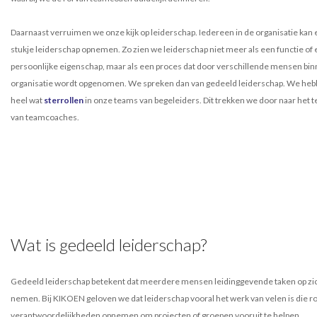
Daarnaast verruimen we onze kijk op leiderschap. Iedereen in de organisatie kan
stukje leiderschap opnemen. Zo zien we leiderschap niet meer als een functie of
persoonlijke eigenschap, maar als een proces dat door verschillende mensen bi
organisatie wordt opgenomen. We spreken dan van gedeeld leiderschap. We heb
heel wat
sterrollen
in onze teams van begeleiders. Dit trekken we door naar het 
van teamcoaches.
Wat is gedeeld leiderschap?
Gedeeld leiderschap betekent dat meerdere mensen leidinggevende taken op zi
nemen. Bij KIKOEN geloven we dat leiderschap vooral het werk van velen is die ro
verantwoordelijkheden opnemen om projecten of groepen vooruit te helpen.