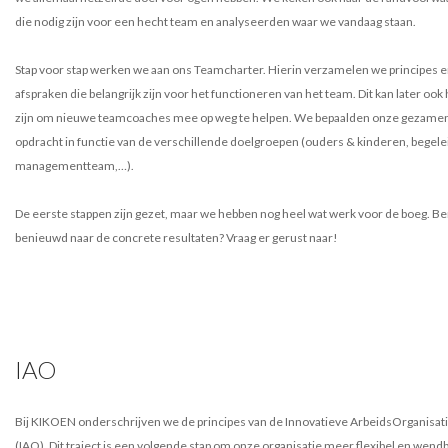
die nodig zijn voor een hecht team en analyseerden waar we vandaag staan.
Stap voor stap werken we aan ons Teamcharter. Hierin verzamelen we principes 
afspraken die belangrijk zijn voor het functioneren van het team. Dit kan later ook
zijn om nieuwe teamcoaches mee op weg te helpen. We bepaalden onze gezamen
opdracht in functie van de verschillende doelgroepen (ouders & kinderen, begele
managementteam,…).
De eerste stappen zijn gezet, maar we hebben nog heel wat werk voor de boeg. Be
benieuwd naar de concrete resultaten? Vraag er gerust naar!
IAO
Bij KIKOEN onderschrijven we de principes van de Innovatieve ArbeidsOrganisat
(IAO). Dit traject is een volgende stap om onze organisatie meer flexibel en wendb