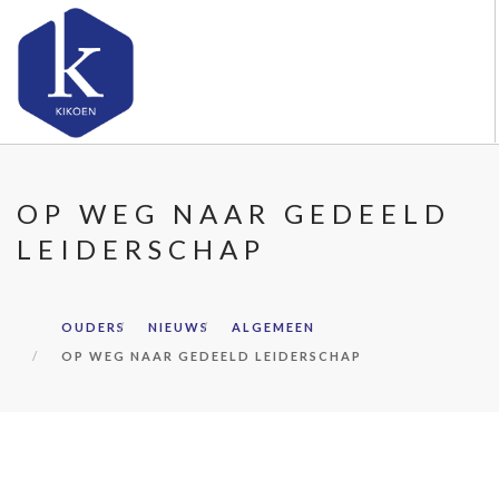
OVER KIKOEN
OP WEG NAAR GEDEELD
ONZE VESTIGINGEN
LEIDERSCHAP
VACATURES
NIEUWS
CONTACT
OUDERS
NIEUWS
ALGEMEEN
OP WEG NAAR GEDEELD LEIDERSCHAP
FAQ
DOORZOEK DE WEBSITE
OUDERS