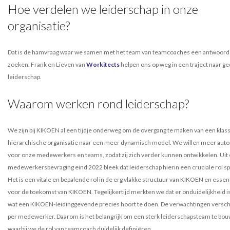
Hoe verdelen we leiderschap in onze
organisatie?
Dat is de hamvraag waar we samen met het team van teamcoaches een antwoord
zoeken. Frank en Lieven van
Workitects
helpen ons op weg in een traject naar g
leiderschap.
Waarom werken rond leiderschap?
We zijn bij KIKOEN al een tijdje onderweg om de overgang te maken van een klass
hiërarchische organisatie naar een meer dynamisch model. We willen meer aut
voor onze medewerkers en teams, zodat zij zich verder kunnen ontwikkelen. Uit
medewerkersbevraging eind 2022 bleek dat leiderschap hierin een cruciale rol sp
Het is een vitale en bepalende rol in de erg vlakke structuur van KIKOEN en essen
voor de toekomst van KIKOEN. Tegelijkertijd merkten we dat er onduidelijkheid i
wat een KIKOEN-leidinggevende precies hoort te doen. De verwachtingen versch
per medewerker. Daarom is het belangrijk om een sterk leiderschapsteam te bo
waarbij we de rol van teamcoach duidelijk definiëren.