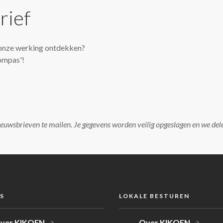
rief
it onze werking ontdekken?
ompas'!
ieuwsbrieven te mailen. Je gegevens worden veilig opgeslagen en we del
S
LOKALE BESTUREN
ver KIKOEN
Over KIKOEN