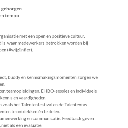
n geborgen
gen tempo
anisatie met een open en positieve cultuur.
d is, waar medewerkers betrokken worden bij
en (#wijzijnfier).
raject, buddy en kennismakingsmomenten zorgen we
en.
er, teamopleidingen, EHBO-sessies en individuele
kennis en vaardigheden.
en zoals het Talentenfestival en de Talententas
nten te ontdekken én te delen.
, samenwerking en communicatie. Feedback geven
niet als een evaluatie.