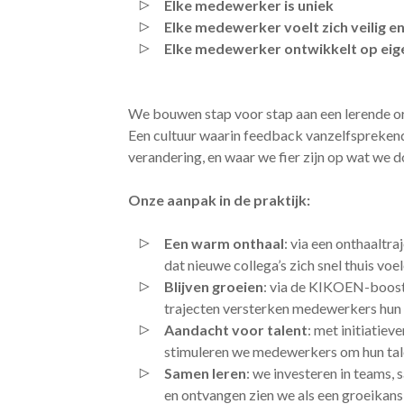
Elke medewerker is uniek
Elke medewerker voelt zich veilig e
Elke medewerker ontwikkelt op ei
We bouwen stap voor stap aan een lerende org
Een cultuur waarin feedback vanzelfspreken
verandering, en waar we fier zijn op wat we do
Onze aanpak in de praktijk:
Een warm onthaal
: via een onthaalt
dat nieuwe collega’s zich snel thuis voel
Blijven groeien
: via de KIKOEN-boost
trajecten versterken medewerkers hun 
Aandacht voor talent
: met initiatiev
stimuleren we medewerkers om hun tale
Samen leren
: we investeren in teams
en ontvangen zien we als een groeikans, 