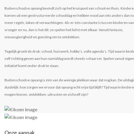
Buitenschoolse opvang bevindt zich op het kruispunt van school en thuis. Kinder
komen uit een gestructureerde schooldag en hebben nood aan iets anders dan n
meer regels, taken of verwachtingen. Als er één constante is tussen kinderen van
vroeger en nu, dan is het dit: ze spelen het liefst met elkaar. Vanuit fantasie,
nieuwsgierigheid en goesting om te ontdekken.
Tegelijk groeit de druk: school, huiswerk, hobby’s, volle agenda’s. Tijd waarin kin
zelf richting geven aan hun namiddag wordt steeds schaarser. Spelen vanuit eigen
initiatief komt onder druk te staan.
Buitenschoolse opvang is één van de weinige plekken waar dat nog kan. De uitdagi
duidelijk: hoe zorgen we ervoor dat opvang echt vrije tijd blijft? Tijd waarin kinder
mogen kiezen, ontdekken, uitrusten en zichzelf zijn?
Onze aanpak