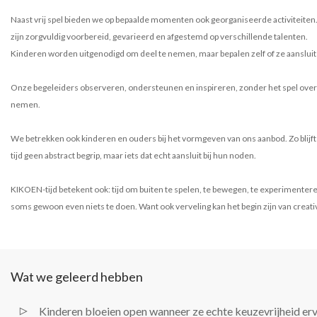
Naast vrij spel bieden we op bepaalde momenten ook georganiseerde activiteiten
zijn zorgvuldig voorbereid, gevarieerd en afgestemd op verschillende talenten.
Kinderen worden uitgenodigd om deel te nemen, maar bepalen zelf of ze aansluit
Onze begeleiders observeren, ondersteunen en inspireren, zonder het spel over
nemen.
We betrekken ook kinderen en ouders bij het vormgeven van ons aanbod. Zo blijft 
tijd geen abstract begrip, maar iets dat echt aansluit bij hun noden.
KIKOEN-tijd betekent ook: tijd om buiten te spelen, te bewegen, te experimenter
soms gewoon even niets te doen. Want ook verveling kan het begin zijn van creativ
Wat we geleerd hebben
Kinderen bloeien open wanneer ze echte keuzevrijheid erv