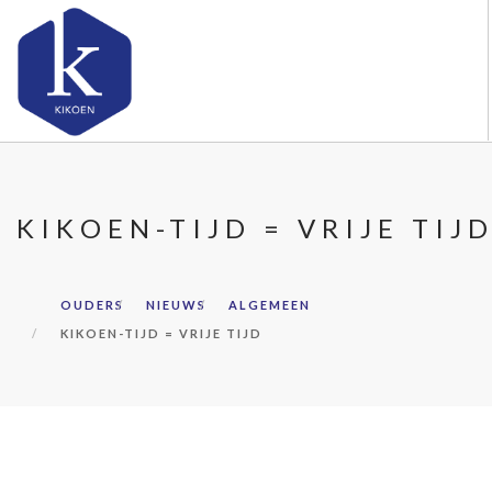
OVER KIKOEN
ONZE VESTIGINGEN
KIKOEN-TIJD = VRIJE TIJ
VACATURES
NIEUWS
OUDERS
NIEUWS
ALGEMEEN
CONTACT
KIKOEN-TIJD = VRIJE TIJD
FAQ
DOORZOEK DE WEBSITE
OUDERS