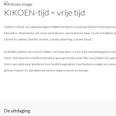
KIKOEN-tijd = vrije tijd
Tijdens school- en vakantiedagen hebben kinderen nood aan tijd die helemaal van
henzelf is. Momenten om even uit te blazen, om te kiezen waar ze zin in hebben 
samen te spelen. Zonder punten, zonder planning, zonder haast.
In drukke weken vol school, hobby’s en afspraken is zo’n vrije namiddag geen evid
meer. Net daarom is buitenschoolse opvang zoveel meer dan een praktische oplo
Het is een plek waar kinderen hun hoofd leegmaken, hun fantasie volgen en sam
plezier maken. En dat allemaal op hun eigen manier en tempo.
De uitdaging