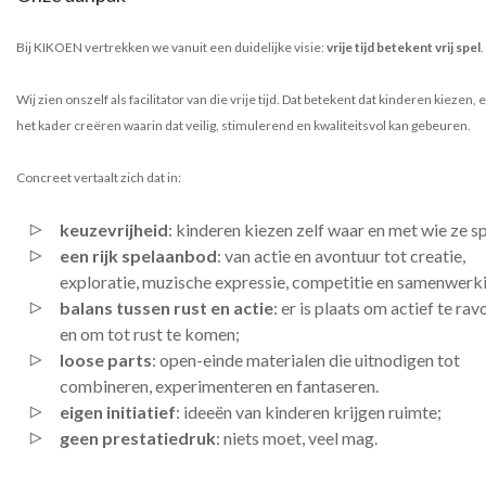
Bij KIKOEN vertrekken we vanuit een duidelijke visie:
vrije tijd betekent vrij spel
.
Wij zien onszelf als facilitator van die vrije tijd. Dat betekent dat kinderen kiezen, e
het kader creëren waarin dat veilig, stimulerend en kwaliteitsvol kan gebeuren.
Concreet vertaalt zich dat in:
keuzevrijheid
: kinderen kiezen zelf waar en met wie ze s
een rijk spelaanbod
: van actie en avontuur tot creatie,
exploratie, muzische expressie, competitie en samenwerk
balans tussen rust en actie
: er is plaats om actief te rav
en om tot rust te komen;
loose parts
: open-einde materialen die uitnodigen tot
combineren, experimenteren en fantaseren.
eigen initiatief
: ideeën van kinderen krijgen ruimte;
geen prestatiedruk
: niets moet, veel mag.