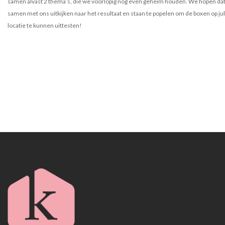
samen alvast 2 thema’s, die we voorlopig nog even geheim houden. We hopen dat 
samen met ons uitkijken naar het resultaat en staan te popelen om de boxen op jul
locatie te kunnen uittesten!