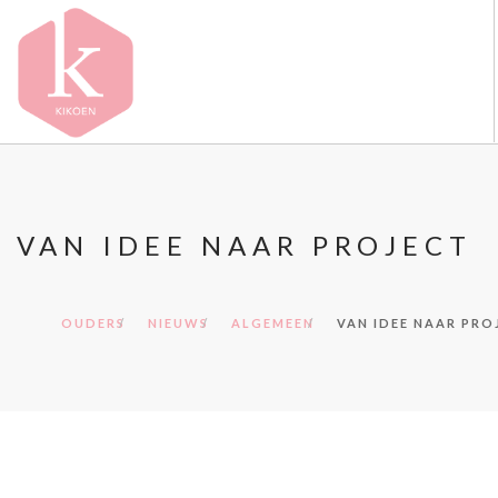
OVER KIKOEN
ONZE VESTIGINGEN
VAN IDEE NAAR PROJECT
VACATURES
NIEUWS
CONTACT
OUDERS
NIEUWS
ALGEMEEN
VAN IDEE NAAR PRO
FAQ
DOORZOEK DE WEBSITE
OUDERS