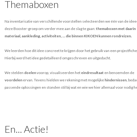
Themaboxen
Na inventarisatie van verschillende voorstellen selecteerden we één van de idee
deze Booster-groep om verder mee aan de slag te gaan:
themaboxen met daarin
materiaal, aankleding, activiteiten, … die binnen KIKOEN kunnen rondreizen.
We leerden hoe dit idee concreet te krijgen door het gebruik van een projectfiche
Hierbij werd het idee gedetailleerd omgeschreven en uitgedacht.
We stelden
doelen
voorop, visualiseerden het
eindresultaat
en benoemden de
voordelen
ervan. Tevens hielden we rekening met mogelijke
hindernissen
, beda
passende oplossingen en stonden stil bij wat en wie we hier allemaal voor nodig h
En... Actie!