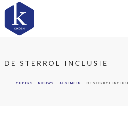
OVER KIKOEN
ONZE VESTIGINGEN
DE STERROL INCLUSIE
VACATURES
NIEUWS
CONTACT
OUDERS
NIEUWS
ALGEMEEN
DE STERROL INCLUS
FAQ
DOORZOEK DE WEBSITE
OUDERS