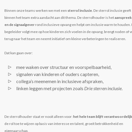
Binnen onze teams werken we met een
sterrol inclusie
. De sterrol inclusie geeft
binnen het team extra aandacht aan dit thema. De sterrolhouder is het
aanspreek
en de signaalgever
rond inclusieve opvang en helpt om inclusie warm te houden. 
begeleider volgt mee op hoe kinderen zich voelen in de opvang, brengt noden of 
terug naar het team en neemt initiatief om kleine verbeteringen te realiseren.
Dat kan gaan over:
mee waken over structuur en voorspelbaarheid,
signalen van kinderen of ouders capteren,
collega’s meenemen in inclusieve afspraken,
linken leggen met projecten zoals
Drie sterren inclusie
.
De sterrolhouder staat er nooit alleen voor:
het hele team blijft verantwoordelij
de rol toe te wijzen op basis van interesse en talent, groeit betrokkenheid en
eigenaarschap.