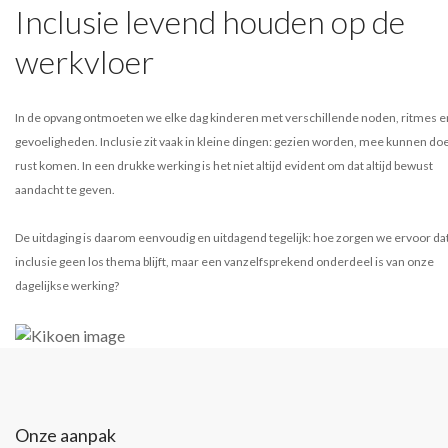
Inclusie levend houden op de
werkvloer
In de opvang ontmoeten we elke dag kinderen met verschillende noden, ritmes e
gevoeligheden. Inclusie zit vaak in kleine dingen: gezien worden, mee kunnen doe
rust komen. In een drukke werking is het niet altijd evident om dat altijd bewust
aandacht te geven.
De uitdaging is daarom eenvoudig en uitdagend tegelijk: hoe zorgen we ervoor da
inclusie geen los thema blijft, maar een vanzelfsprekend onderdeel is van onze
dagelijkse werking?
Onze aanpak