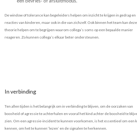
een bevries- of afsluitmodus.
De window of tolerance kan begeleiders helpen om inzicht te krijgen in gedrag en
reacties van kinderen, maar ook in die van zichzelf. Ook binnen het team kan deze
theorie helpen om te begrijpen waarom collega’s soms op een bepaalde manier
reageren. Zo kunnen collega’s elkaar beter ondersteunen.
In verbinding
Ten allen tijden is het belangrijk om in verbinding te blijven, om de oorzaken van
boosheid of agressie te achterhalen en vooral het kind achter de boosheid te blijv
zien. Om een agressie-incident te kunnen voorkomen, is het essentieel om een k
kennen, om het te kunnen ‘lezen’ en de signalen te herkennen.