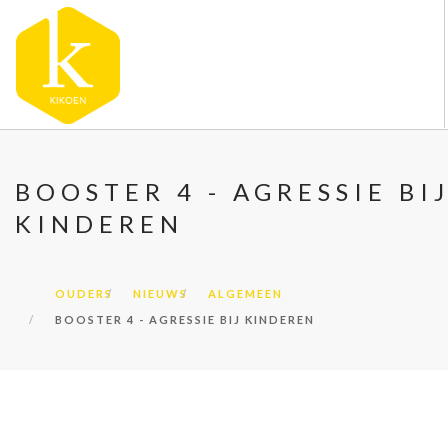
OVER KIKOEN
BOOSTER 4 - AGRESSIE BI
ONZE VESTIGINGEN
KINDEREN
VACATURES
NIEUWS
CONTACT
OUDERS
NIEUWS
ALGEMEEN
BOOSTER 4 - AGRESSIE BIJ KINDEREN
FAQ
DOORZOEK DE WEBSITE
OUDERS