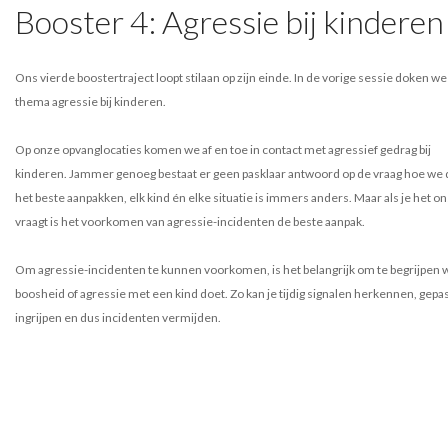
Booster 4: Agressie bij kinderen
Ons vierde boostertraject loopt stilaan op zijn einde. In de vorige sessie doken we
thema agressie bij kinderen.
Op onze opvanglocaties komen we af en toe in contact met agressief gedrag bij
kinderen. Jammer genoeg bestaat er geen pasklaar antwoord op de vraag hoe we d
het beste aanpakken, elk kind én elke situatie is immers anders. Maar als je het on
vraagt is het voorkomen van agressie-incidenten de beste aanpak.
Om agressie-incidenten te kunnen voorkomen, is het belangrijk om te begrijpen 
boosheid of agressie met een kind doet. Zo kan je tijdig signalen herkennen, gepa
ingrijpen en dus incidenten vermijden.