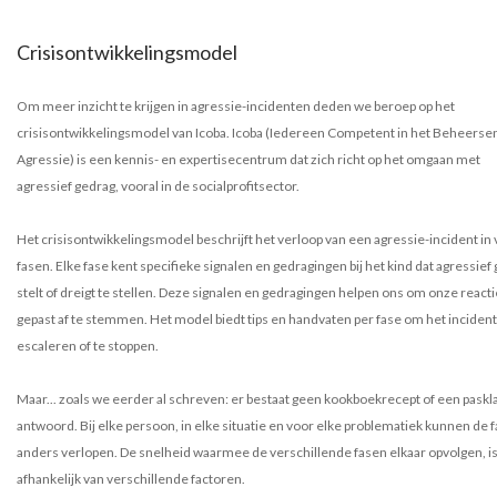
Crisisontwikkelingsmodel
Om meer inzicht te krijgen in agressie-incidenten deden we beroep op het
crisisontwikkelingsmodel van Icoba. Icoba (Iedereen Competent in het Beheerse
Agressie) is een kennis- en expertisecentrum dat zich richt op het omgaan met
agressief gedrag, vooral in de socialprofitsector.
Het crisisontwikkelingsmodel beschrijft het verloop van een agressie-incident in v
fasen. Elke fase kent specifieke signalen en gedragingen bij het kind dat agressief
stelt of dreigt te stellen. Deze signalen en gedragingen helpen ons om onze react
gepast af te stemmen. Het model biedt tips en handvaten per fase om het incident
escaleren of te stoppen.
Maar... zoals we eerder al schreven: er bestaat geen kookboekrecept of een paskl
antwoord. Bij elke persoon, in elke situatie en voor elke problematiek kunnen de 
anders verlopen. De snelheid waarmee de verschillende fasen elkaar opvolgen, i
afhankelijk van verschillende factoren.