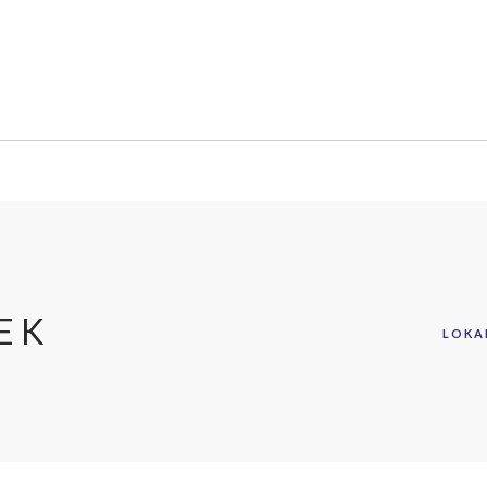
SAMENWERKEN
KENNIS & ADVIES
AMBASSADEUR
EK
LOKA