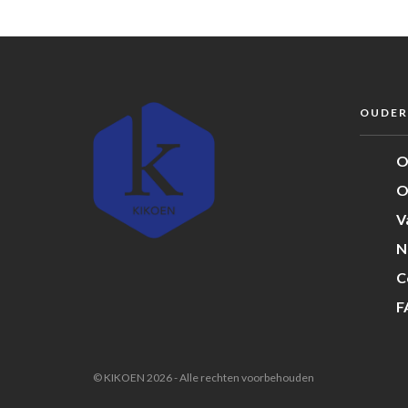
OUDER
O
O
V
N
C
F
© KIKOEN 2026 - Alle rechten voorbehouden