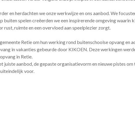
erder en herdachten we onze werkwijze en ons aanbod. We focusten o
ik op buiten spelen creëerden we een inspirerende omgeving waarin
or rust, ruimte en een overvloed aan speelplezier zorgt.
 gemeente Retie om hun werking rond buitenschoolse opvang en ac
n opvang in vakanties gebeurde door KIKOEN. Deze werkingen wer
opvang in Retie.
et juiste aanbod, de gepaste organisatievorm en nieuwe pistes om 
iteindelijk voor.