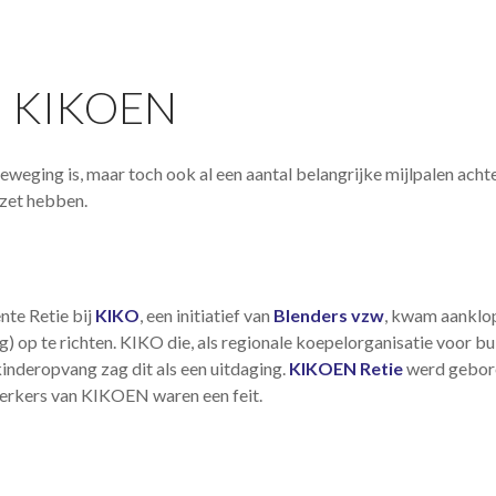
an KIKOEN
eweging is, maar toch ook al een aantal belangrijke mijlpalen achte
ezet hebben.
te Retie bij
KIKO
, een initiatief van
Blenders vzw
, kwam aanklo
) op te richten. KIKO die, als regionale koepelorganisatie voor b
kinderopvang zag dit als een uitdaging.
KIKOEN Retie
werd geboren
werkers van KIKOEN waren een feit.