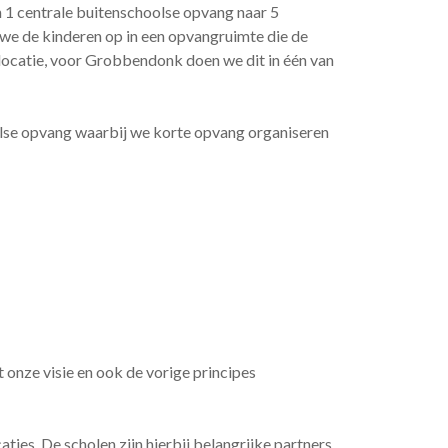
n 1 centrale buitenschoolse opvang naar 5
 we de kinderen op in een opvangruimte die de
glocatie, voor Grobbendonk doen we dit in één van
lse opvang waarbij we korte opvang organiseren
 onze visie en ook de vorige principes
ies. De scholen zijn hierbij belangrijke partners.