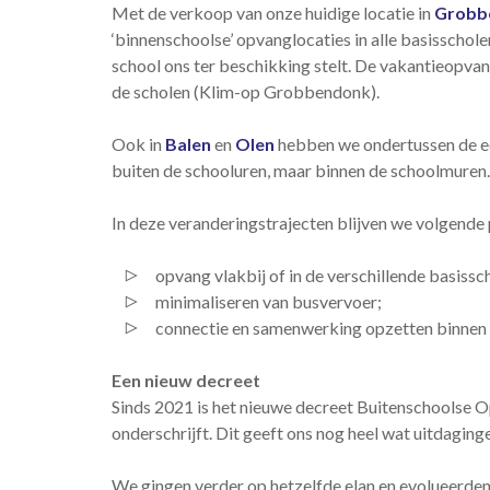
Met de verkoop van onze huidige locatie in
Grobb
‘binnenschoolse’ opvanglocaties in alle basisschol
school ons ter beschikking stelt. De vakantieopva
de scholen (Klim-op Grobbendonk).
Ook in
Balen
en
Olen
hebben we ondertussen de ee
buiten de schooluren, maar binnen de schoolmuren.
In deze veranderingstrajecten blijven we volgende
opvang vlakbij of in de verschillende basis
minimaliseren van busvervoer;
connectie en samenwerking opzetten binnen d
Een nieuw decreet
Sinds 2021 is het nieuwe decreet Buitenschoolse Op
onderschrijft. Dit geeft ons nog heel wat uitdagin
We gingen verder op hetzelfde elan en evolueerden o