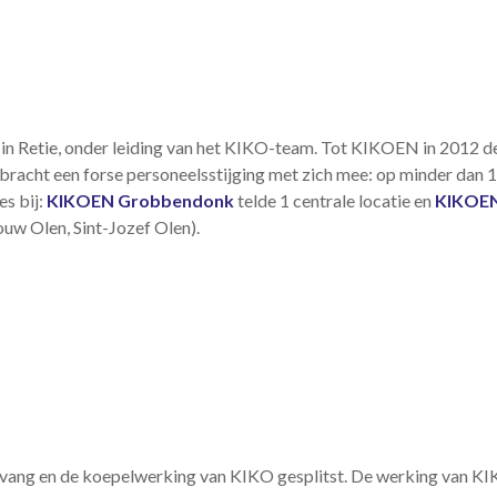
ef in Retie, onder leiding van het KIKO-team. Tot KIKOEN in 2012 
cht een forse personeelsstijging met zich mee: op minder dan 1 j
s bij:
KIKOEN Grobbendonk
telde 1 centrale locatie en
KIKOEN
w Olen, Sint-Jozef Olen).
pvang en de koepelwerking van KIKO gesplitst. De werking van K