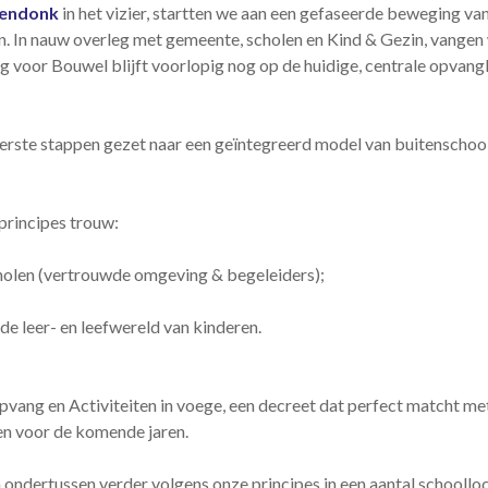
endonk
in het vizier, startten we aan een gefaseerde beweging va
en. In nauw overleg met gemeente, scholen en Kind & Gezin, vangen
ng voor Bouwel blijft voorlopig nog op de huidige, centrale opvan
rste stappen gezet naar een geïntegreerd model van buitenschoo
 principes trouw:
scholen (vertrouwde omgeving & begeleiders);
e leer- en leefwereld van kinderen.
vang en Activiteiten in voege, een decreet dat perfect matcht met
gen voor de komende jaren.
ndertussen verder volgens onze principes in een aantal schoollocat