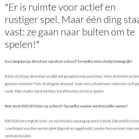
"Er is ruimte voor actief en
rustiger spel. Maar één ding sta
vast: ze gaan naar buiten om te
spelen!"
Hoe lang ben je directeur van deze school? En welke visie vind je belangrijk?
Ik ben al 24 jaar directeur en blijf dat graag tot mijn pensioen. Voor de kinderen ben
gewoon meester Tom. Ik wil geen afstand, maar een school waar iedereen zich g
voelt. Mijn motto: hard werken, hard feesten en hard spelen.
Wat doet KIKOEN hier op school? Op welke manier werken jullie samen?
KIKOEN verzorgt de voor- en naschoolse opvang op onze school. Dat vind ik zo mo
Leerlingen worden op één plek afgezet en opgehaald, zonder busvervoer naar ee
centrale locatie.