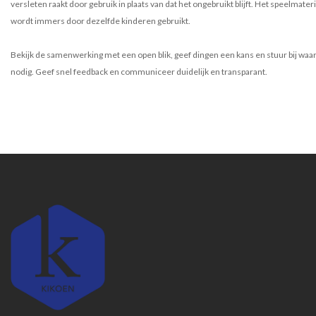
versleten raakt door gebruik in plaats van dat het ongebruikt blijft. Het speelmateri
wordt immers door dezelfde kinderen gebruikt.
Bekijk de samenwerking met een open blik, geef dingen een kans en stuur bij waa
nodig. Geef snel feedback en communiceer duidelijk en transparant.