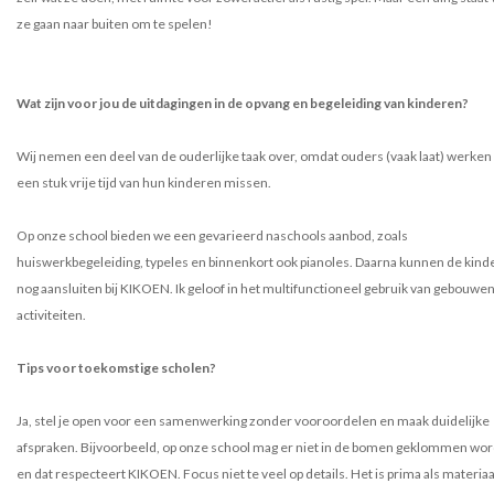
ze gaan naar buiten om te spelen!
Wat zijn voor jou de uitdagingen in de opvang en begeleiding van kinderen?
Wij nemen een deel van de ouderlijke taak over, omdat ouders (vaak laat) werken
een stuk vrije tijd van hun kinderen missen.
Op onze school bieden we een gevarieerd naschools aanbod, zoals
huiswerkbegeleiding, typeles en binnenkort ook pianoles. Daarna kunnen de kind
nog aansluiten bij KIKOEN. Ik geloof in het multifunctioneel gebruik van gebouwe
activiteiten.
Tips voor toekomstige scholen?
Ja, stel je open voor een samenwerking zonder vooroordelen en maak duidelijke
afspraken. Bijvoorbeeld, op onze school mag er niet in de bomen geklommen wo
en dat respecteert KIKOEN. Focus niet te veel op details. Het is prima als materiaa