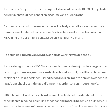
Ik zie het als één geheel: de Sint brengt ook chocolade voor de KIKOEN-begeleide
de leerkrachten krijgen een tekening op Dag van de Leerkracht.
De meerwaarde is dat we met onze ‘beperkte’ budgetten elkaar versterken. We d
ruimtes, speelmateriaal en expertise. Als directeur zie ik de leerlingen tijdens de
KIKOEN-tijd in een andere context spelen, daar leer ik ook van.
Hoe sluit de kindvisie van KIKOEN aan bij de werking van de school?
Ik sta volledig achter de KIKOEN-visie over huis- en uitleeftijd. In de vroege ochte
het rustig, en familiair, maar naarmate de ochtend vordert, wordt het actiever me
spel voor de lessen beginnen. Ik vind het ook leuk om mee te denken over een fij
locatie op school, zoals de kapel die we omtoverden tot een snoezelhoekje.
KIKOEN laat het kind het spel bepalen, met begeleiding die ondersteunt. Onze
speeltijden zijn ook zo: een ruim aanbod aan spelmogelijkheden en de kinderen k
zelf wat ze doen, met ruimte voor zowel actief als rustig spel. Maar één ding staat 