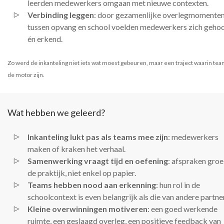
leerden medewerkers omgaan met nieuwe contexten.
Verbinding leggen
: door gezamenlijke overlegmomente
tussen opvang en school voelden medewerkers zich geho
én erkend.
Zo werd de inkanteling niet iets wat moest gebeuren, maar een traject waarin tea
de motor zijn.
Wat hebben we geleerd?
Inkanteling lukt pas als teams mee zijn
: medewerkers
maken of kraken het verhaal.
Samenwerking vraagt tijd en oefening
: afspraken groe
de praktijk, niet enkel op papier.
Teams hebben nood aan erkenning
: hun rol in de
schoolcontext is even belangrijk als die van andere partne
Kleine overwinningen motiveren
: een goed werkende
ruimte, een geslaagd overleg, een positieve feedback van