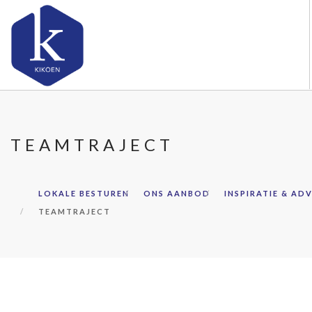
OVER KIKOEN
ONS AANBOD
TEAMTRAJECT
SAMENWERKEN
KENNIS & ADVIES
LOKALE BESTUREN
ONS AANBOD
INSPIRATIE & ADV
AMBASSADEURS
TEAMTRAJECT
CONTACT
DOORZOEK DE WEBSITE
LOKALE BESTUREN