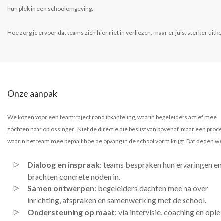
hun plek in een schoolomgeving.
Hoe zorg je ervoor dat teams zich hier niet in verliezen, maar er juist sterker uit
Onze aanpak
We kozen voor een teamtraject rond inkanteling, waarin begeleiders actief mee
zochten naar oplossingen. Niet de directie die beslist van bovenaf, maar een proc
waarin het team mee bepaalt hoe de opvang in de school vorm krijgt. Dat deden w
Dialoog en inspraak
: teams bespraken hun ervaringen e
brachten concrete noden in.
Samen ontwerpen
: begeleiders dachten mee na over
inrichting, afspraken en samenwerking met de school.
Ondersteuning op maat
: via intervisie, coaching en opl