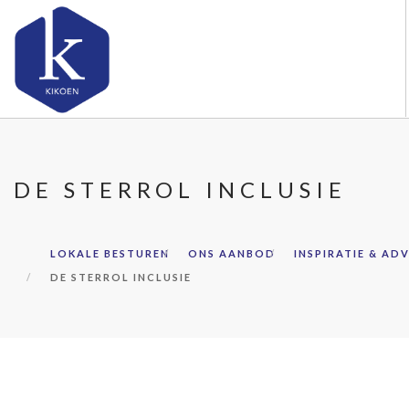
OVER KIKOEN
ONS AANBOD
DE STERROL INCLUSIE
SAMENWERKEN
KENNIS & ADVIES
LOKALE BESTUREN
ONS AANBOD
INSPIRATIE & ADV
AMBASSADEURS
DE STERROL INCLUSIE
CONTACT
DOORZOEK DE WEBSITE
LOKALE BESTUREN