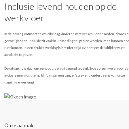
Inclusie levend houden op de
werkvloer
In de opvang ontmoeten we elke dag kinderen met verschillende noden, ritmes e
gevoeligheden. Inclusie zit vaak in kleine dingen: gezien worden, mee kunnen doe
rust komen. In een drukke werking is het niet altijd evident om dat altijd bewust
aandacht te geven.
De uitdaging is daarom eenvoudig en uitdagend tegelijk: hoe zorgen we ervoor da
inclusie geen los thema blijft, maar een vanzelfsprekend onderdeel is van onze
dagelijkse werking?
Onze aanpak