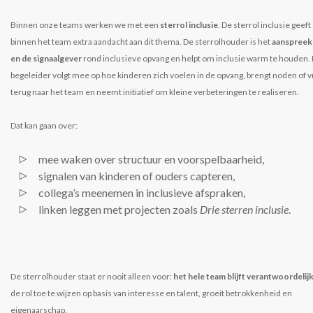
Binnen onze teams werken we met een
sterrol inclusie
. De sterrol inclusie geeft
binnen het team extra aandacht aan dit thema. De sterrolhouder is het
aanspreek
en de signaalgever
rond inclusieve opvang en helpt om inclusie warm te houden. 
begeleider volgt mee op hoe kinderen zich voelen in de opvang, brengt noden of 
terug naar het team en neemt initiatief om kleine verbeteringen te realiseren.
Dat kan gaan over:
mee waken over structuur en voorspelbaarheid,
signalen van kinderen of ouders capteren,
collega’s meenemen in inclusieve afspraken,
linken leggen met projecten zoals
Drie sterren inclusie
.
De sterrolhouder staat er nooit alleen voor:
het hele team blijft verantwoordelij
de rol toe te wijzen op basis van interesse en talent, groeit betrokkenheid en
eigenaarschap.