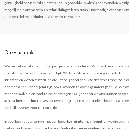
gezelligheid of rustplekken ontbreken. In gedeelde lokalen is er bovendien weinig
mogelijkheid om materialen of inrichting te laten staan. Hoe maak je van zo’n rui
toch een plek waar kinderen zich welkom voelen?
Onze aanpak
We vertrekken altijd vanuit het perspectief van kinderen. Wat helpt hen om de ov
te maken van schooltijd naar vrije tijd? We betrekken onze opvangteams bij het
inrichten en kiezen materialen die uitnodigen tot spel. We richten ruimtes zo in d
herkenbaar en uitnodigend zijn, ook al worden ze overdag anders gebruikt. We w
met een mobiele en modulaire inrichtingen hoekjes zodat we ons kunnen aanpa
aan evoluerende interesses, nieuwe doelgroepen of een andere locatie. We cre
duidelijke zones voor rust en actie.
In veel locaties starten we met een beperkte ruimte, maar benutten we die optim
trekken ook regelmatig naar buiten of gebruiken andere delen van de school, zoal