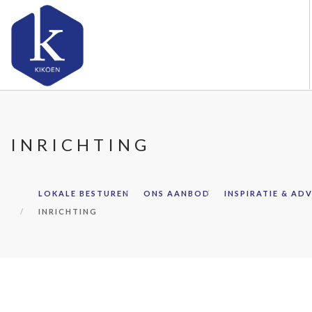
OVER KIKOEN
ONS AANBOD
INRICHTING
SAMENWERKEN
KENNIS & ADVIES
LOKALE BESTUREN
ONS AANBOD
INSPIRATIE & ADV
AMBASSADEURS
INRICHTING
CONTACT
DOORZOEK DE WEBSITE
LOKALE BESTUREN