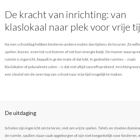
De kracht van inrichting: van
klaslokaal naar plek voor vrije ti
Na een schooldag hebben kinderen andere noden dan tijdens de lesuren. Ze will
spelen, kiezen, even tot rust komen of net hun energie kwijt. De manier waarop e
ruimte is ingericht, bepaalt in grote mate of dat lukt. In gedeelde ruimtes – zoals
klaslokalen of polyvalente zalen – is dat niet altijd vanzelfsprekend. Inrichting wor
een sleutel om de overstap van school naar vrije tijd mogelijk te maken.
De uitdaging
Scholen zijn ingericht om te leren, niet om vrij te spelen. Tafels en stoelen domin
de ruimte, spullen staan vaak opgeborgen of zijn niet toegankelijk voor kinderen, 